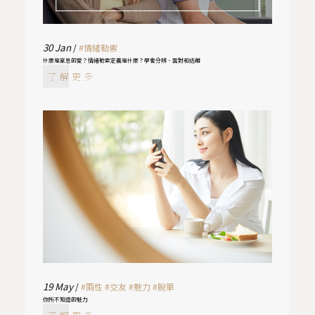
30
Jan
/
#情緒勒索
什麼是窒息的愛？情緒勒索定義是什麼？學會分辨、面對和逃離
了解更多
19
May
/
#兩性
#交友
#魅力
#脫單
你所不知道的魅力