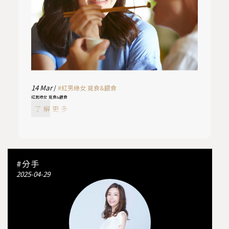
14
Mar
/
#紅男綠女 覓食&餵食
紅男綠女 覓食&餵食
了解更多
#分手
2025-04-29