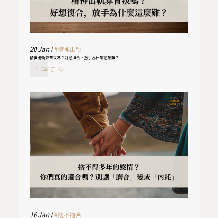
20
Jan
/
#精神出軌
精神出軌算背叛嗎？好想復合，放手為什麼這麼難？
了解更多
16
Jan
/
#適不適合