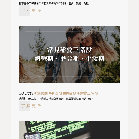
捨不得多年的感情？你們真的適合嗎？別讓「磨合」變成「內耗」
了解更多
30
Oct
/
#熱戀期
#平淡期
#磨合期
#戀愛三階段
熱戀期只有三個月？戀愛三階段怎麼走過，感情變淡就是不愛了嗎？
了解更多