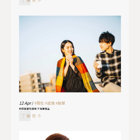
了解更多
12
Apr
/
#兩性
#感情
#脫單
妳的愛要有價值 不是廉價品
了解更多