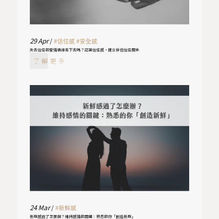
29
Apr
/
#信任感
#安全感
失去信任的愛情值得走下去嗎？認識信任感，建立伴侶信任關係
了解更多
24
Mar
/
#新鮮感
新鮮感過了怎麼辦？維持感情的關鍵：熟悉的你「創造新鮮」