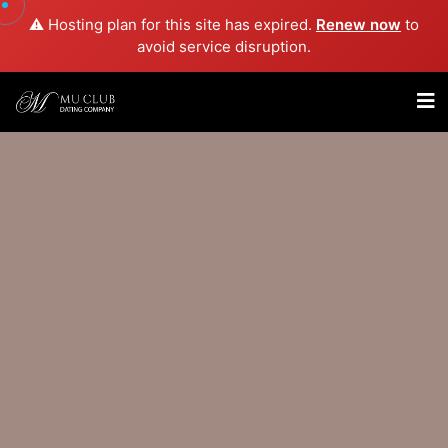
⚠️ Hosting plan for this site has expired.
Renew now
to
avoid service disruption.