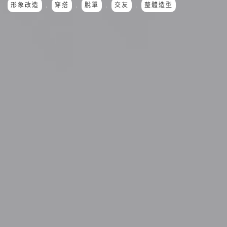
形象改造
,
穿搭
,
脫單
,
交友
,
整體造型