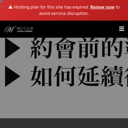
⚠️ Hosting plan for this site has expired.
Renew now
to
avoid service disruption.