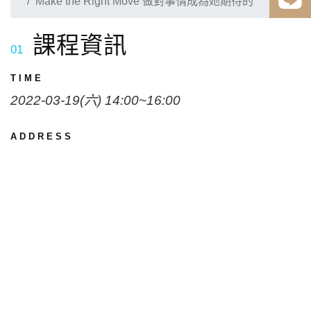
Make the Right Move 做對事情成為她期待的
課程資訊
01
TIME
2022-03-19(六) 14:00~16:00
ADDRESS
台北市信義區松德路98號
FEE 課程費用
NT$ 600
課程簡介
02
Mu Club 慕約會＆貝理詩's 練愛筆記