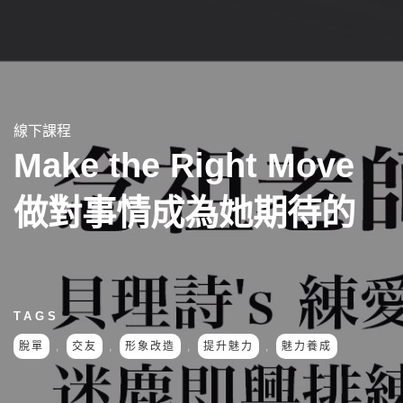
線下課程
Make the Right Move
做對事情成為她期待的
TAGS
脫單
,
交友
,
形象改造
,
提升魅力
,
魅力養成